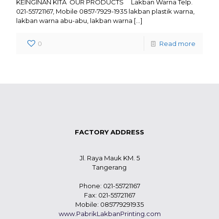
KEINGINAN KITA OUR PRODUCTS Lakban Warna Telp.
021-55721167, Mobile 0857-7929-1935 lakban plastik warna,
lakban warna abu-abu, lakban warna
[…]
0
Read more
FACTORY ADDRESS
Jl. Raya Mauk KM. 5
Tangerang
Phone: 021-55721167
Fax: 021-55721167
Mobile: 085779291935
www.PabrikLakbanPrinting.com